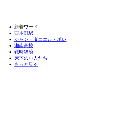
新着ワード
西本町駅
ジャン＝ダニエル・ポレ
湘南高校
戦時経済
床下の小人たち
もっと見る