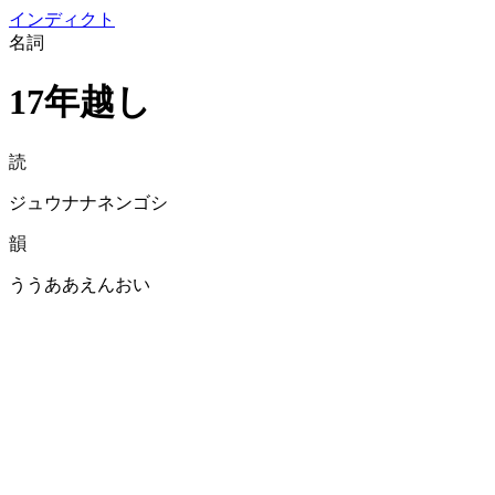
イン
ディクト
名詞
17年越し
読
ジュウナナネンゴシ
韻
ううああえんおい