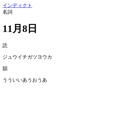
イン
ディクト
名詞
11月8日
読
ジュウイチガツヨウカ
韻
うういいあうおうあ