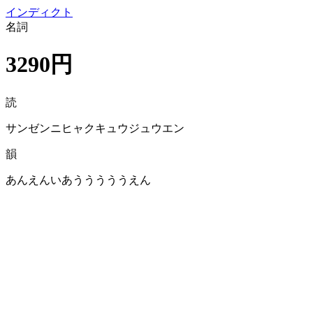
イン
ディクト
名詞
3290円
読
サンゼンニヒャクキュウジュウエン
韻
あんえんいあうううううえん