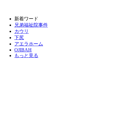
新着ワード
兄弟福祉院事件
カウリ
下尻
アエラホーム
OJIBAH
もっと見る