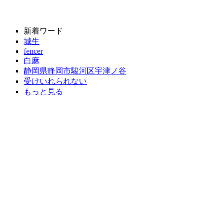
新着ワード
城生
fencer
白麻
静岡県静岡市駿河区宇津ノ谷
受けいれられない
もっと見る