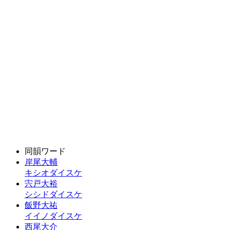
同韻ワード
岸尾大輔
キシオダイスケ
宍戸大裕
シシドダイスケ
飯野大祐
イイノダイスケ
西尾大介