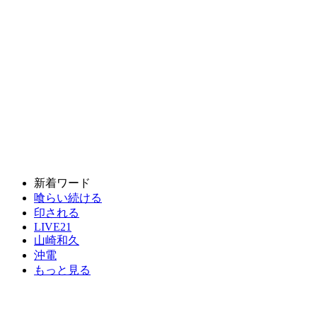
新着ワード
喰らい続ける
印される
LIVE21
山崎和久
沖電
もっと見る