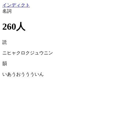
イン
ディクト
名詞
260人
読
ニヒャクロクジュウニン
韻
いあうおううういん