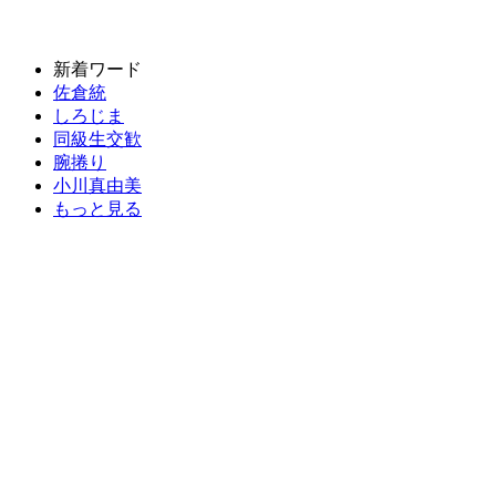
新着ワード
佐倉統
しろじま
同級生交歓
腕捲り
小川真由美
もっと見る