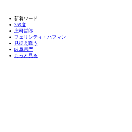
新着ワード
359度
庄司哲郎
フェリシティ・ハフマン
見据え戦う
岐阜県庁
もっと見る