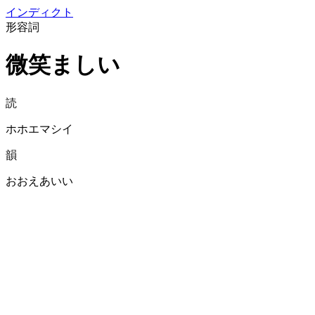
イン
ディクト
形容詞
微笑ましい
読
ホホエマシイ
韻
おおえあいい