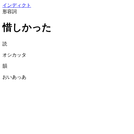
イン
ディクト
形容詞
惜しかった
読
オシカッタ
韻
おいあっあ