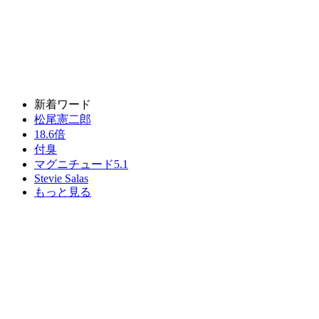
新着ワード
松尾憲二郎
18.6倍
付臭
マグニチュード5.1
Stevie Salas
もっと見る