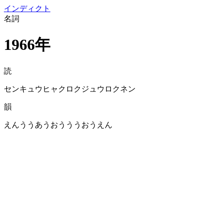
イン
ディクト
名詞
1966年
読
センキュウヒャクロクジュウロクネン
韻
えんううあうおうううおうえん