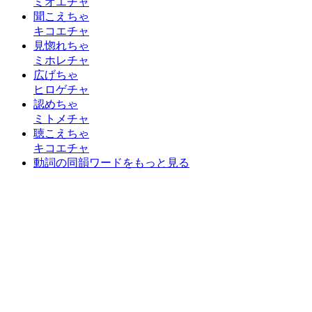
ミオエチャ
聞こえちゃ
キコエチャ
見惚れちゃ
ミホレチャ
広げちゃ
ヒロゲチャ
認めちゃ
ミトメチャ
聴こえちゃ
キコエチャ
動詞の同韻ワードをもっと見る