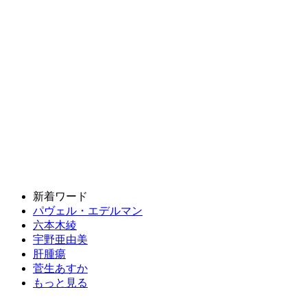
新着ワード
パヴェル・エデルマン
六本木綾
宇野亜由美
肝腫瘍
菅生あすか
もっと見る