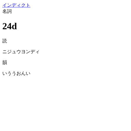
イン
ディクト
名詞
24d
読
ニジュウヨンディ
韻
いううおんい