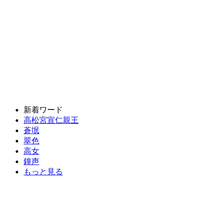
新着ワード
高松宮宣仁親王
蒼氓
翠色
高女
鐘声
もっと見る