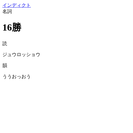
イン
ディクト
名詞
16勝
読
ジュウロッショウ
韻
ううおっおう