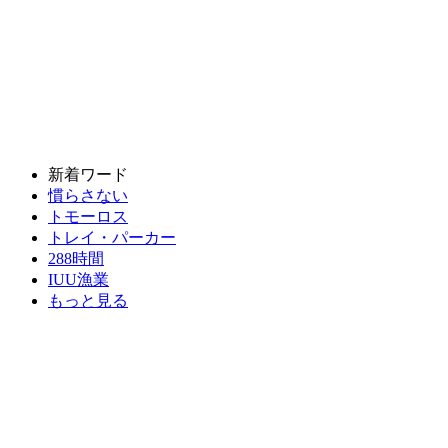
新着ワード
慣らさない
トモーロス
トレイ・パーカー
288時間
IUU漁業
もっと見る