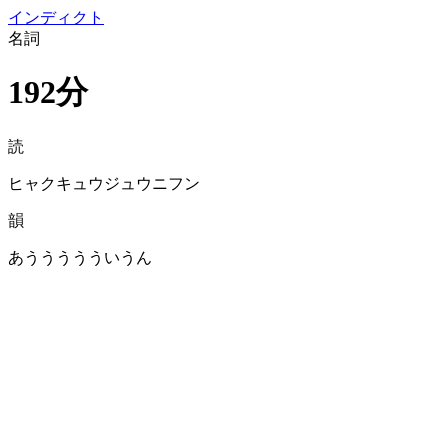
イン
ディクト
名詞
192分
読
ヒャクキュウジュウニフン
韻
あううううういうん