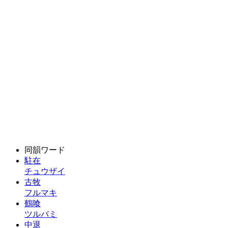
同韻ワード
駐在
チュウザイ
古牧
フルマキ
鶴喰
ツルバミ
中退