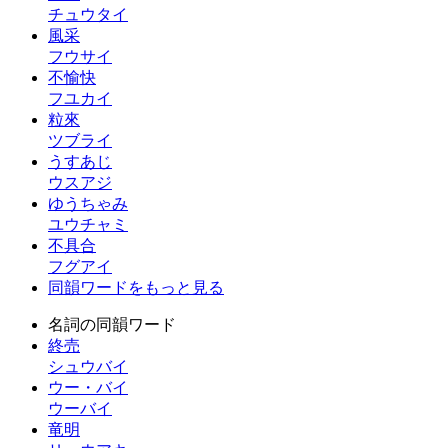
チュウタイ
風采
フウサイ
不愉快
フユカイ
粒來
ツブライ
うすあじ
ウスアジ
ゆうちゃみ
ユウチャミ
不具合
フグアイ
同韻ワードをもっと見る
名詞の同韻ワード
終売
シュウバイ
ウー・バイ
ウーバイ
竜明