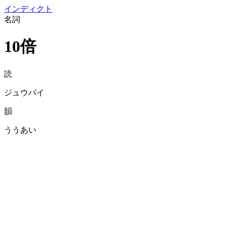
イン
ディクト
名詞
10倍
読
ジュウバイ
韻
ううあい