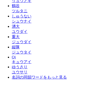
リュウアキ
鶴谷
ツルタニ
しゅうない
シュウナイ
湧大
ユウダイ
重大
ジュウダイ
縦隊
ジュウタイ
Qi
キュウアイ
ゆうさり
ユウサリ
名詞の同韻ワードをもっと見る