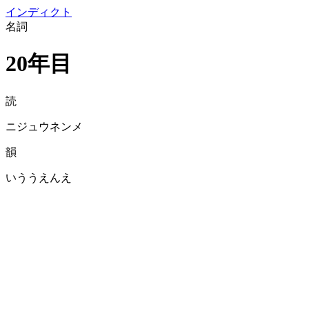
イン
ディクト
名詞
20年目
読
ニジュウネンメ
韻
いううえんえ