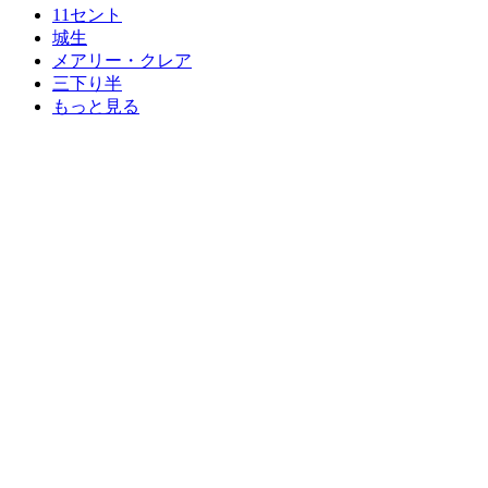
11セント
城生
メアリー・クレア
三下り半
もっと見る