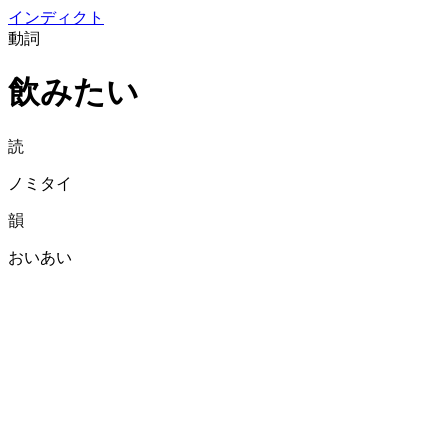
イン
ディクト
動詞
飲みたい
読
ノミタイ
韻
おいあい