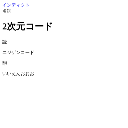
イン
ディクト
名詞
2次元コード
読
ニジゲンコード
韻
いいえんおおお