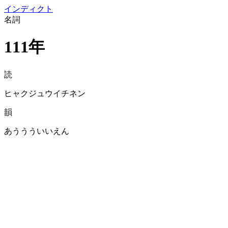
イン
ディクト
名詞
111年
読
ヒャクジュウイチネン
韻
あううういいえん