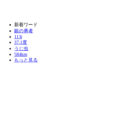
新着ワード
銀の勇者
113t
37.1度
うじ虫
584km
もっと見る