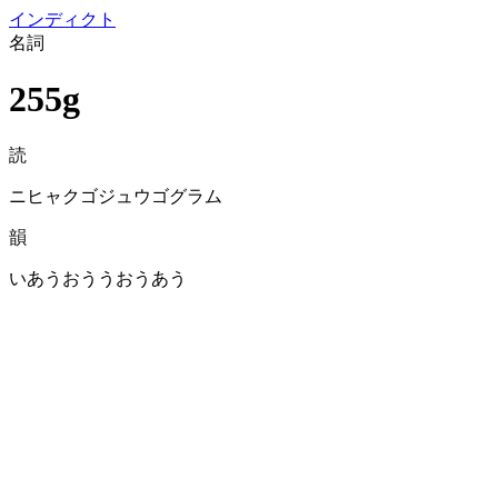
イン
ディクト
名詞
255g
読
ニヒャクゴジュウゴグラム
韻
いあうおううおうあう