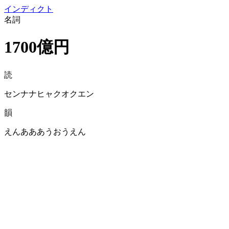
イン
ディクト
名詞
1700億円
読
センナナヒャクオクエン
韻
えんあああうおうえん