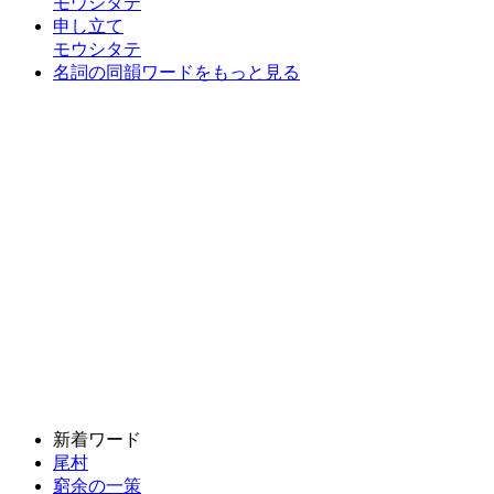
モウシタテ
申し立て
モウシタテ
名詞の同韻ワードをもっと見る
新着ワード
尾村
窮余の一策