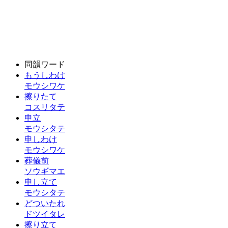
同韻ワード
もうしわけ
モウシワケ
擦りたて
コスリタテ
申立
モウシタテ
申しわけ
モウシワケ
葬儀前
ソウギマエ
申し立て
モウシタテ
どついたれ
ドツイタレ
擦り立て