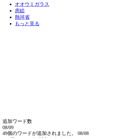
オオウミガラス
房絵
熱河省
もっと見る
追加ワード数
08/09
49個のワードが追加されました。
08/08