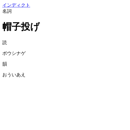
イン
ディクト
名詞
帽子投げ
読
ボウシナゲ
韻
おういあえ