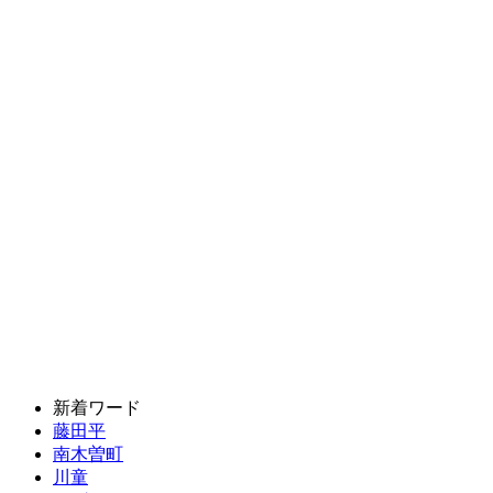
新着ワード
藤田平
南木曽町
川童