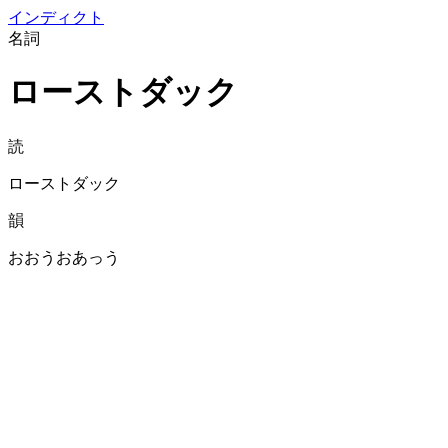
イン
ディクト
名詞
ローストダック
読
ローストダック
韻
おおうおあっう