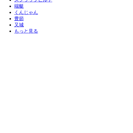
端艇
くんじゃん
豊節
又城
もっと見る