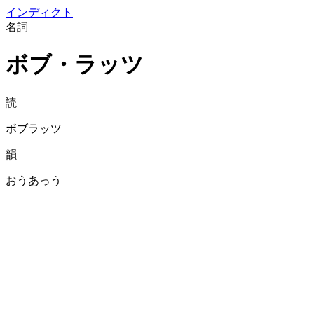
イン
ディクト
名詞
ボブ・ラッツ
読
ボブラッツ
韻
おうあっう