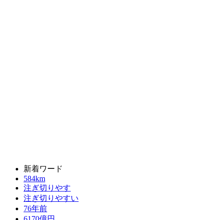
新着ワード
584km
注ぎ切りやす
注ぎ切りやすい
76年前
6170億円