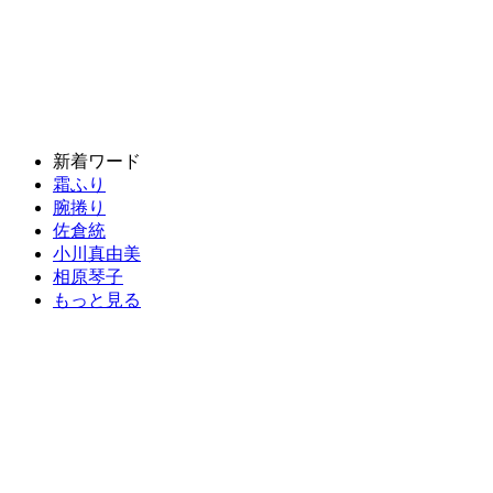
新着ワード
霜ふり
腕捲り
佐倉統
小川真由美
相原琴子
もっと見る