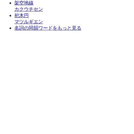
架空地線
カクウチセン
祀木円
マツルギエン
名詞の同韻ワードをもっと見る