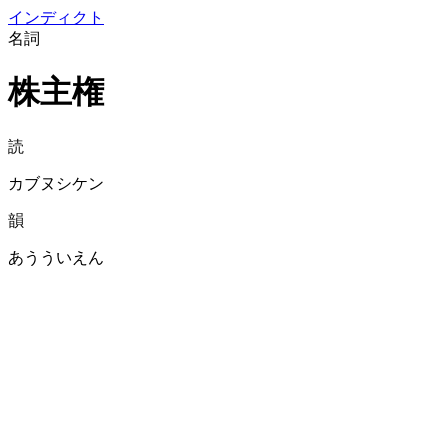
イン
ディクト
名詞
株主権
読
カブヌシケン
韻
あうういえん