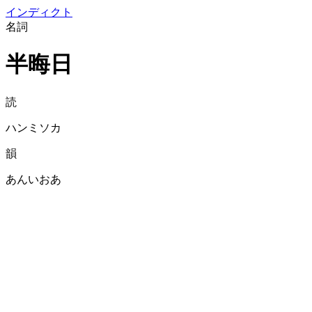
イン
ディクト
名詞
半晦日
読
ハンミソカ
韻
あんいおあ