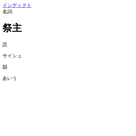
イン
ディクト
名詞
祭主
読
サイシュ
韻
あいう