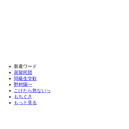
新着ワード
居留民団
同級生交歓
野村陽一
こけたら危ないっ
もちぐさ
もっと見る