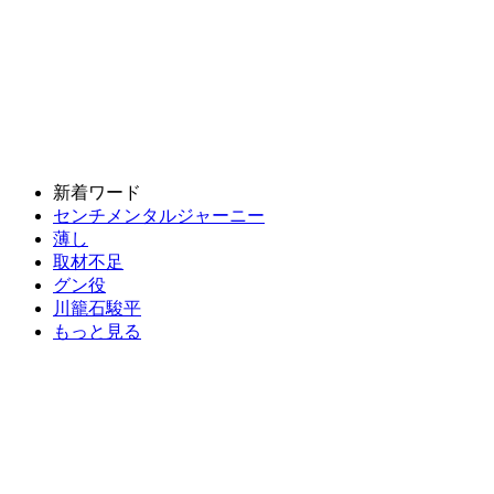
新着ワード
センチメンタルジャーニー
薄し
取材不足
グン役
川籠石駿平
もっと見る