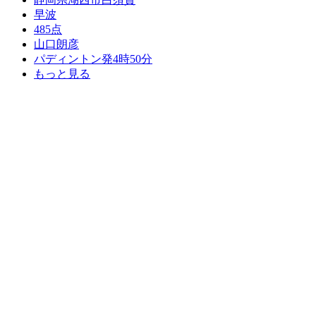
早波
485点
山口朗彦
パディントン発4時50分
もっと見る