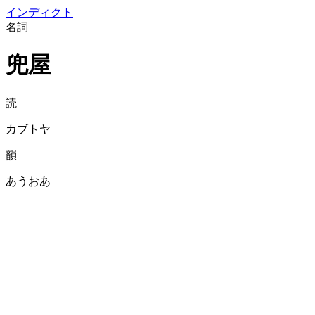
イン
ディクト
名詞
兜屋
読
カブトヤ
韻
あうおあ