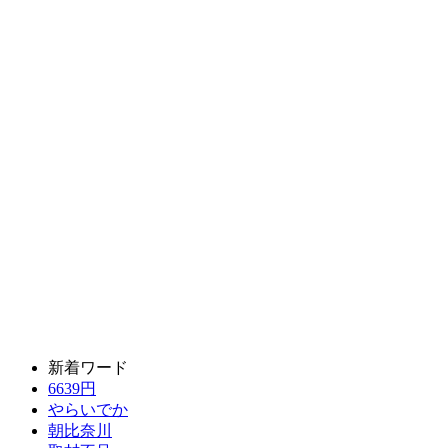
新着ワード
6639円
やらいでか
朝比奈川