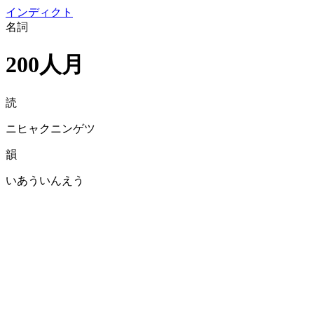
イン
ディクト
名詞
200人月
読
ニヒャクニンゲツ
韻
いあういんえう