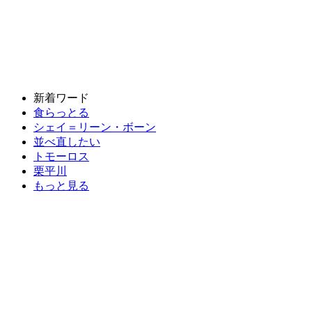
新着ワード
食らっとる
シェイ＝リーン・ボーン
並べ直したい
トモーロス
栗平川
もっと見る