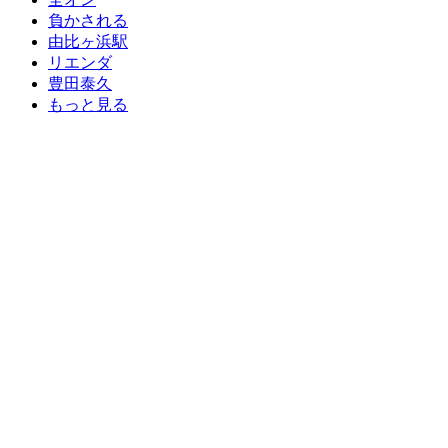
負かされる
由比ヶ浜駅
リエンダ
豊田泰久
もっと見る