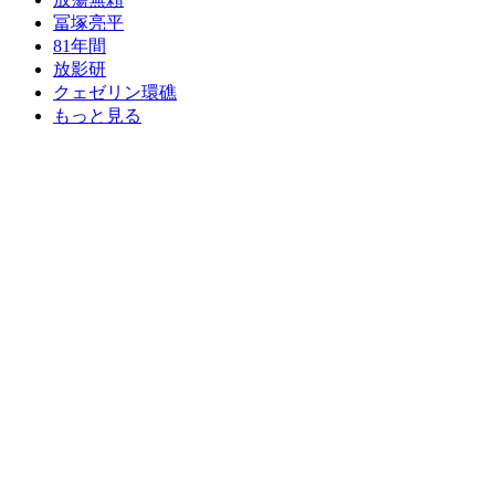
冨塚亮平
81年間
放影研
クェゼリン環礁
もっと見る