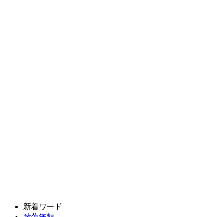
新着ワード
放蕩無頼