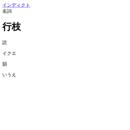
イン
ディクト
名詞
行枝
読
イクエ
韻
いうえ