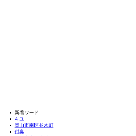
新着ワード
キユ
岡山市南区並木町
付臭