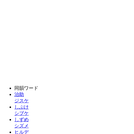
同韻ワード
治助
ジスケ
しぶけ
シブケ
しずめ
シズメ
ヒルデ