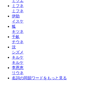
ミツエ
ミフネ
ミフネ
伊助
イスケ
狐
キツネ
千畝
チウネ
沈
シズメ
キルケ
キルケ
李恩恵
リウネ
名詞の同韻ワードをもっと見る