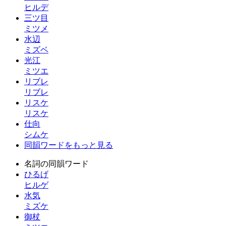
ヒルデ
三ツ目
ミツメ
水辺
ミズベ
光江
ミツエ
リブレ
リブレ
リスケ
リスケ
仕向
シムケ
同韻ワードをもっと見る
名詞の同韻ワード
ひるげ
ヒルゲ
水気
ミズケ
御杖