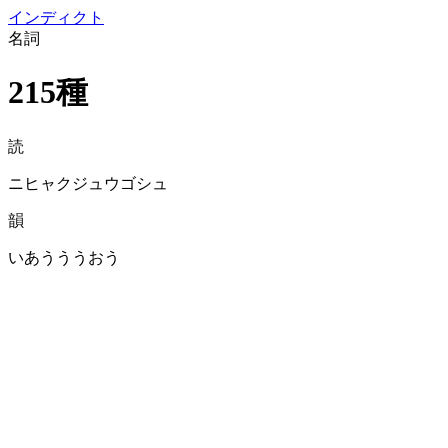
イン
ディクト
名詞
215種
読
ニヒャクジュウゴシュ
韻
いあうううおう