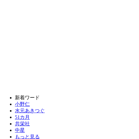
新着ワード
小野仁
水元あきつぐ
51カ月
共栄社
中星
もっと見る