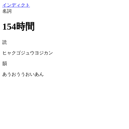
イン
ディクト
名詞
154時間
読
ヒャクゴジュウヨジカン
韻
あうおううおいあん