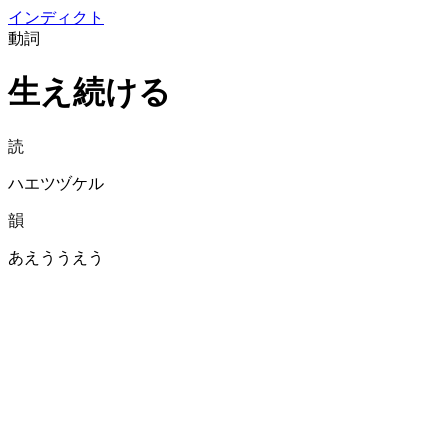
イン
ディクト
動詞
生え続ける
読
ハエツヅケル
韻
あえううえう