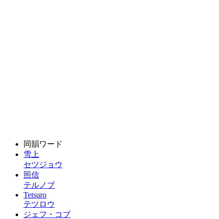
同韻ワード
雪上
セツジョウ
照信
テルノブ
Tetsuro
テツロウ
ジェフ・コブ