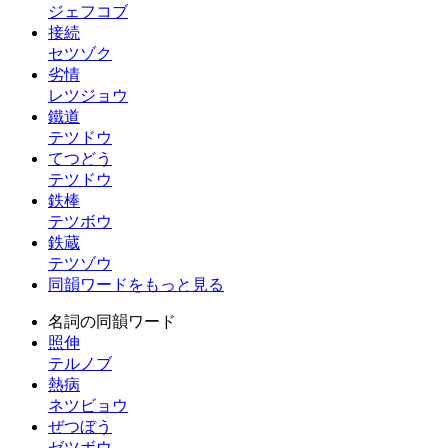
ジェフコブ
接続
セツゾク
劣情
レツジョウ
鐵道
テツドウ
てつどう
テツドウ
鉄棒
テツボウ
鉄蔵
テツゾウ
同韻ワードをもっと見る
名詞の同韻ワード
照伸
テルノブ
熱病
ネツビョウ
ぜつぼう
ゼツボウ