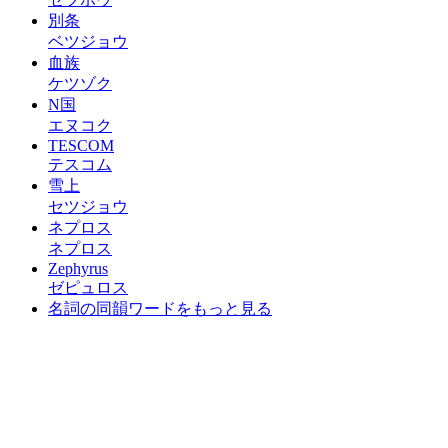
別条
ベツジョウ
血族
ケツゾク
N国
エヌコク
TESCOM
テスコム
雪上
セツジョウ
ネプロス
ネプロス
Zephyrus
ゼピュロス
名詞の同韻ワードをもっと見る