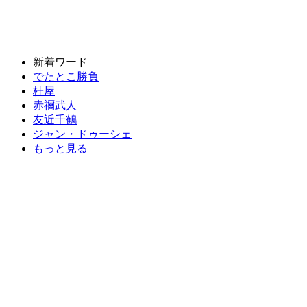
新着ワード
でたとこ勝負
桂屋
赤禰武人
友近千鶴
ジャン・ドゥーシェ
もっと見る