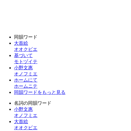
同韻ワード
大首絵
オオクビエ
基づいて
モトヅイテ
小野文惠
オノフミエ
ホームにて
ホームニテ
同韻ワードをもっと見る
名詞の同韻ワード
小野文惠
オノフミエ
大首絵
オオクビエ