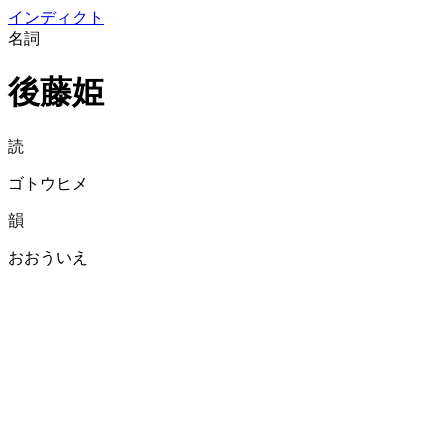
イン
ディクト
名詞
後藤姫
読
ゴトウヒメ
韻
おおういえ