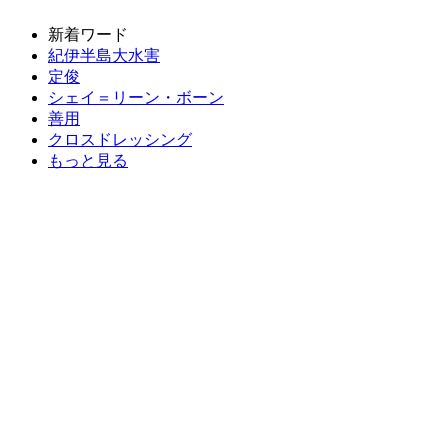
新着ワード
紀伊半島大水害
定俊
シェイ＝リーン・ボーン
善用
クロスドレッシング
もっと見る