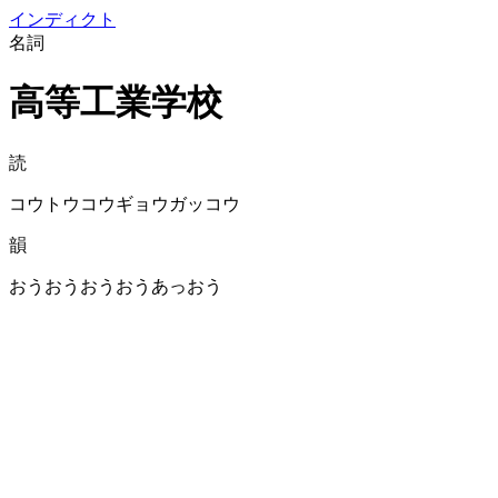
イン
ディクト
名詞
高等工業学校
読
コウトウコウギョウガッコウ
韻
おうおうおうおうあっおう