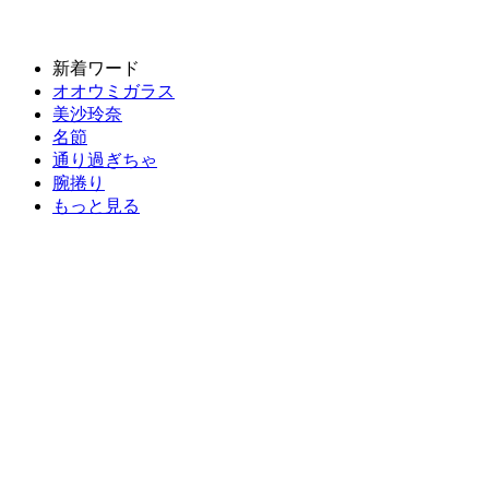
新着ワード
オオウミガラス
美沙玲奈
名節
通り過ぎちゃ
腕捲り
もっと見る