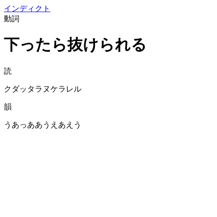
イン
ディクト
動詞
下ったら抜けられる
読
クダッタラヌケラレル
韻
うあっああうえあえう