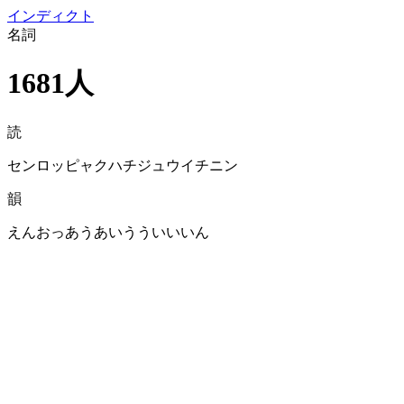
イン
ディクト
名詞
1681人
読
センロッピャクハチジュウイチニン
韻
えんおっあうあいうういいいん