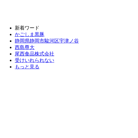
新着ワード
かごしま黒豚
静岡県静岡市駿河区宇津ノ谷
西島尊大
尾西食品株式会社
受けいれられない
もっと見る