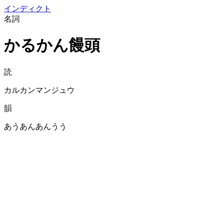
イン
ディクト
名詞
かるかん饅頭
読
カルカンマンジュウ
韻
あうあんあんうう