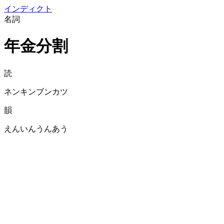
イン
ディクト
名詞
年金分割
読
ネンキンブンカツ
韻
えんいんうんあう