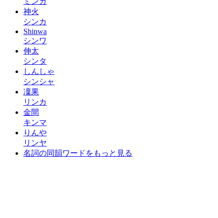
ミンカ
神火
シンカ
Shinwa
シンワ
伸太
シンタ
しんしゃ
シンシャ
凜果
リンカ
金間
キンマ
りんや
リンヤ
名詞の同韻ワードをもっと見る