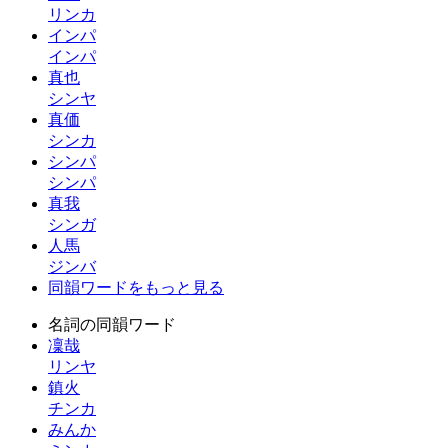
リンカ
インパ
インパ
真也
シンヤ
真価
シンカ
シンパ
シンパ
真我
シンガ
人馬
ジンバ
同韻ワードをもっと見る
名詞の同韻ワード
凜哉
リンヤ
鎮火
チンカ
みんか