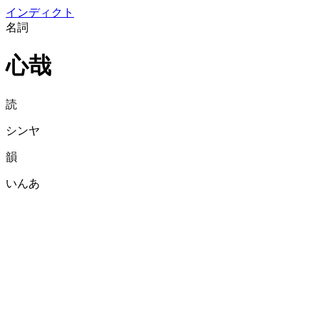
イン
ディクト
名詞
心哉
読
シンヤ
韻
いんあ