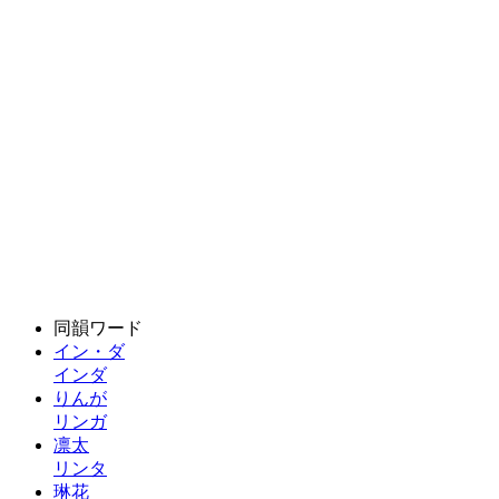
同韻ワード
イン・ダ
インダ
りんが
リンガ
凛太
リンタ
琳花